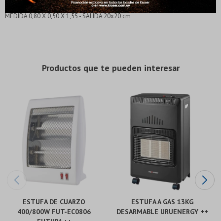
* sujeto a aprobación crediticia. El monto disponible
* sujeto a aprobación crediticia. El monto disponible
MEDIDA 0,80 X 0,50 X 1,55 - SALIDA 20x20 cm
puede variar por comercio
puede variar por comercio
Día
Día
Mes
Mes
Año
Año
Continuar
Continuar
Productos que te pueden interesar
ESTUFA DE CUARZO
ESTUFA A GAS 13KG
400/800W FUT-EC0806
DESARMABLE URUENERGY ++