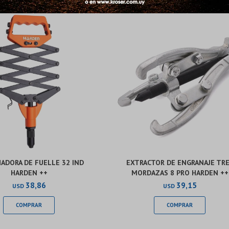
Continuar
Continuar
ADORA DE FUELLE 32 IND
EXTRACTOR DE ENGRANAJE TR
HARDEN ++
MORDAZAS 8 PRO HARDEN ++
38,86
39,15
USD
USD