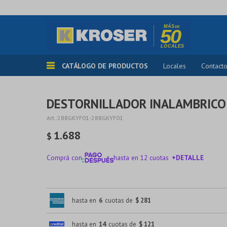
CATÁLOGO DE PRODUCTOS
Locales
Contact
DESTORNILLADOR INALAMBRICO
288GKYF01-288GKYF01
1.688
$
Comprá con
hasta en 12 cuotas
+DETALLE
¡ME INTERESA!
hasta en
6
cuotas de
$ 281
hasta en
14
cuotas de
$ 121