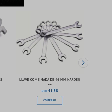
ES
LLAVE COMBINADA DE 46 MM HARDEN
JUEGO DE
++
PZAS RO
AMER
41,38
USD