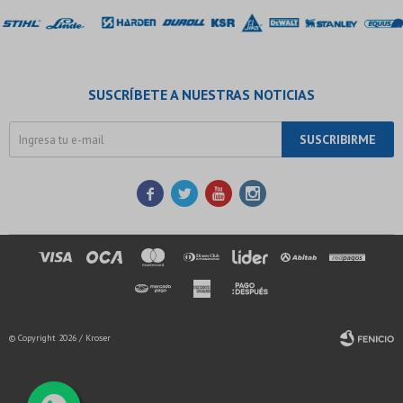
SUSCRÍBETE A NUESTRAS NOTICIAS
SUSCRIBIRME




© Copyright 2026 / Kroser