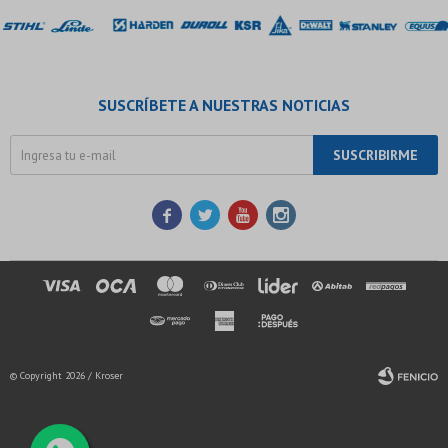
SUSCRÍBETE A NUESTRAS NOTICIAS
SUSCRIBIRME




© Copyright 2026 / Kroser