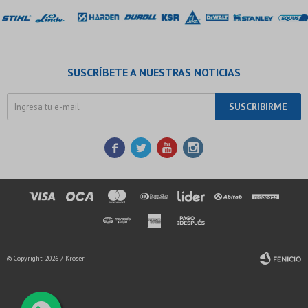
SUSCRÍBETE A NUESTRAS NOTICIAS
SUSCRIBIRME




© Copyright 2026 / Kroser