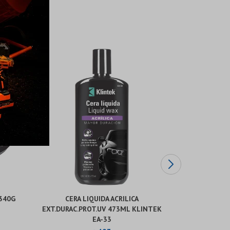
 340G
CERA LIQUIDA ACRILICA
LIMPIADOR 
EXT.DURAC.PROT.UV 473ML KLINTEK
C/
EA-33