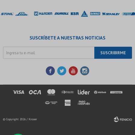
SUSCRÍBETE A NUESTRAS NOTICIAS
SUSCRIBIRME




© Copyright 2026 / Kroser