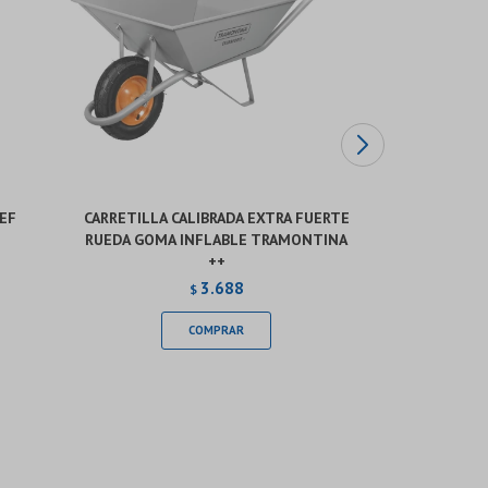
REF
CARRETILLA CALIBRADA EXTRA FUERTE
CARRETIL
RUEDA GOMA INFLABLE TRAMONTINA
DUR
++
USD
3.688
$