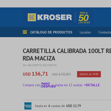
CATÁLOGO DE PRODUCTOS
Locales
Contact
CARRETILLA CALIBRADA 100LT R
RDA MACIZA
86200976-86200976
136,71
USD
170,89
USD
20
Comprá con
hasta en 12 cuotas
+DETALLE
¡ME INTERESA!
hasta en
6
cuotas de
USD 22,79