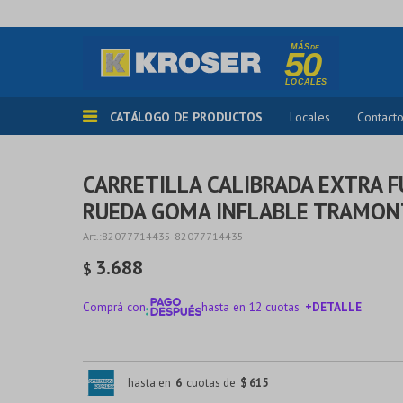
CATÁLOGO DE PRODUCTOS
Locales
Contact
CARRETILLA CALIBRADA EXTRA 
RUEDA GOMA INFLABLE TRAMON
82077714435-82077714435
3.688
$
Comprá con
hasta en 12 cuotas
+DETALLE
¡ME INTERESA!
hasta en
6
cuotas de
$ 615