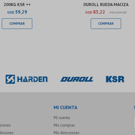
200KG KSR ++
DUROLL RUEDA MACIZA
59,29
83,22
USD
USD
104,02
USD
MI CUENTA
Mi cuenta
uciones
Mis compras
diciones
Mis direcciones