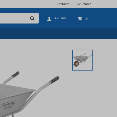
Contacto
Sucursales
0
$