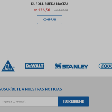
DUROLL RUEDA MACIZA
DU
126,30
USD
157,88
USD
USD
SUSCRÍBETE A NUESTRAS NOTICIAS
SUSCRIBIRME