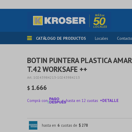
CATÁLOGO DE PRODUCTOS
Locales
Contact
BOTIN PUNTERA PLASTICA AMARI
T.42 WORKSAFE ++
10243984213-10243984213
1.666
$
Comprá con
hasta en 12 cuotas
+DETALLE
¡ME INTERESA!
hasta en
6
cuotas de
$ 278