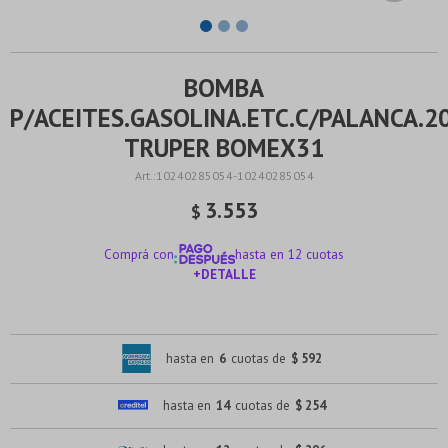
BOMBA
P/ACEITES.GASOLINA.ETC.C/PALANCA.2
TRUPER BOMEX31
10240285054-10240285054
3.553
$
Comprá con
hasta en 12 cuotas
+DETALLE
¡ME INTERESA!
hasta en
6
cuotas de
$ 592
hasta en
14
cuotas de
$ 254