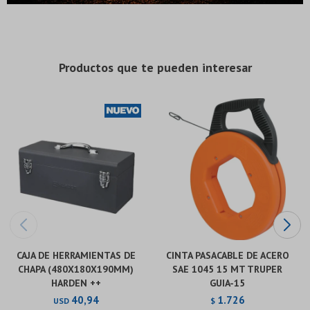
* sujeto a aprobación crediticia. El monto disponible
* sujeto a aprobación crediticia. El monto disponible
puede variar por comercio
puede variar por comercio
Día
Día
Mes
Mes
Año
Año
Continuar
Continuar
Productos que te pueden interesar
CAJA DE HERRAMIENTAS DE
CINTA PASACABLE DE ACERO
CHAPA (480X180X190MM)
SAE 1045 15 MT TRUPER
HARDEN ++
GUIA-15
40,94
1.726
USD
$