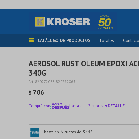
CATÁLOGO DE PRODUCTOS
Locales
Contact
AEROSOL RUST OLEUM EPOXI AC
340G
820272063-820272063
706
$
Comprá con
hasta en 12 cuotas
+DETALLE
¡ME INTERESA!
hasta en
6
cuotas de
$ 118