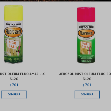
Continuar
Continuar
RUST OLEUM FLUO AMARILLO
AEROSOL RUST OLEUM FLUO RO
312G
312G
701
701
$
$