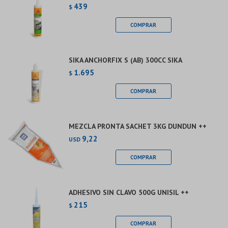
439
$
SIKA ANCHORFIX S (AB) 300CC SIKA
1.695
$
MEZCLA PRONTA SACHET 3KG DUNDUN ++
9,22
USD
ADHESIVO SIN CLAVO 500G UNISIL ++
215
$