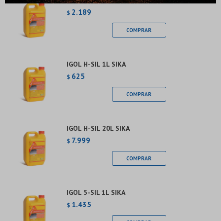
IGOL H-SIL 5L SIKA
* sujeto a aprobación crediticia. El monto disponible
puede variar por comercio
2.189
$
Día
Mes
Año
Continuar
IGOL H-SIL 1L SIKA
625
$
IGOL H-SIL 20L SIKA
7.999
$
IGOL 5-SIL 1L SIKA
1.435
$