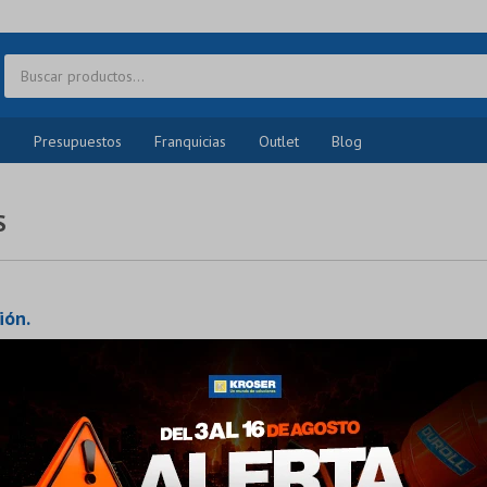
o
Presupuestos
Franquicias
Outlet
Blog
S
ión.
 otras secciones de nuestro catálogo.
¡Sumate a la forma más ágil de comprar!
Comprá en 3 cuotas sin recargo o hasta en 12
cuotas * ¡Solo con tu cédula!
* sujeto aprobación crediticia.