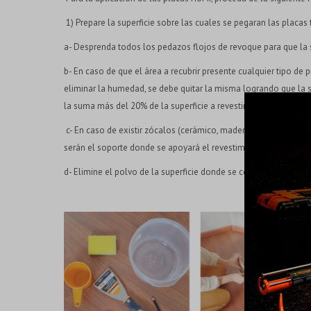
1) Prepare la superficie sobre las cuales se pegaran las placas
a- Desprenda todos los pedazos flojos de revoque para que la s
b- En caso de que el área a recubrir presente cualquier tipo de 
eliminar la humedad, se debe quitar la misma logrando que la 
la suma más del 20% de la superficie a revestir.
c- En caso de existir zócalos (cerámico, madera, mosaico, etc.
serán el soporte donde se apoyará el revestimiento HUMI que s
d- Elimine el polvo de la superficie donde se colocará el adhes