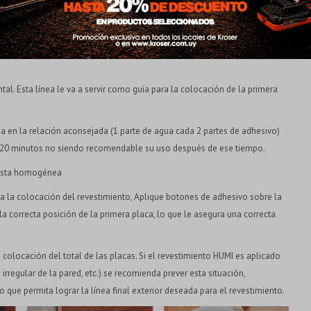
* sujeto a aprobación crediticia. El monto disponible
puede variar por comercio
Día
Mes
Año
Continuar
ntal. Esta línea le va a servir como guía para la colocación de la primera
a en la relación aconsejada (1 parte de agua cada 2 partes de adhesivo)
de 20 minutos no siendo recomendable su uso después de ese tiempo.
pasta homogénea
ra la colocación del revestimiento, Aplique botones de adhesivo sobre la
la correcta posición de la primera placa, lo que le asegura una correcta
 colocación del total de las placas. Si el revestimiento HUMI es aplicado
irregular de la pared, etc.) se recomienda prever esta situación,
 que permita lograr la línea final exterior deseada para el revestimiento.