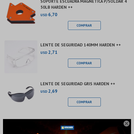
SOPORTE ESCUADRA MAGNETICA P/SOLDAR 4
50LB HARDEN ++
6,70
USD
LENTE DE SEGURIDAD 140MM HARDEN ++
2,71
USD
LENTE DE SEGURIDAD GRIS HARDEN ++
2,69
USD
¡Sumate a la forma más ágil de comprar!
LENTE DE SEGURIDAD 160MM HARDEN ++
Comprá en 3 cuotas sin recargo o hasta en 12

cuotas * ¡Solo con tu cédula!
2,90
USD