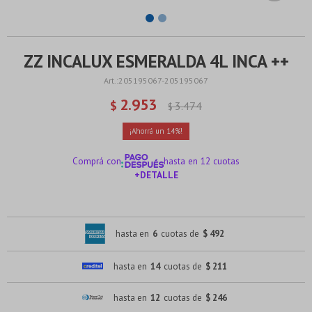
ZZ INCALUX ESMERALDA 4L INCA ++
205195067-205195067
2.953
$
3.474
$
14
Comprá con
hasta en 12 cuotas
+DETALLE
¡ME INTERESA!
hasta en
6
cuotas de
$ 492
hasta en
14
cuotas de
$ 211
hasta en
12
cuotas de
$ 246