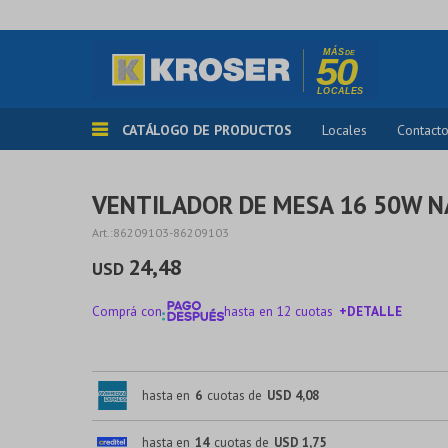
CATÁLOGO DE PRODUCTOS
Locales
Contact
VENTILADOR DE MESA 16 50W N
86209103-86209103
24,48
USD
Comprá con
hasta en 12 cuotas
+DETALLE
¡ME INTERESA!
hasta en
6
cuotas de
USD 4,08
hasta en
14
cuotas de
USD 1,75