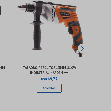
0MM
TALADRO PERCUTOR 13MM 810W
TALADRO A
INDUSTRIAL HARDEN ++
12V 2
69,73
USD