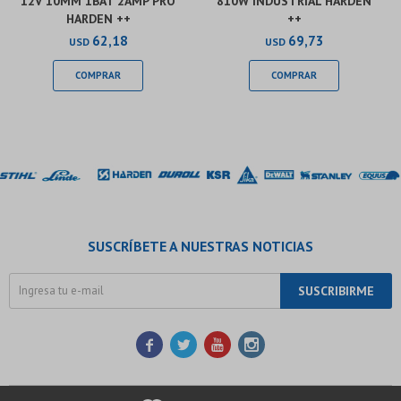
12V 10MM 1BAT 2AMP PRO
810W INDUSTRIAL HARDEN
HARDEN ++
++
62,18
69,73
USD
USD
SUSCRÍBETE A NUESTRAS NOTICIAS
SUSCRIBIRME



