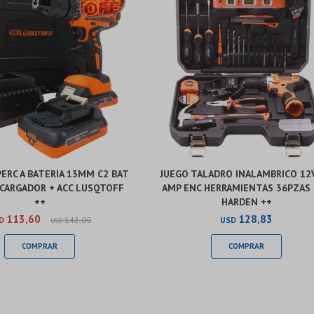
ERC A BATERIA 13MM C2 BAT
JUEGO TALADRO INALAMBRICO 12V
 CARGADOR + ACC LUSQTOFF
AMP ENC HERRAMIENTAS 36PZAS
++
HARDEN ++
113,60
128,83
D
142,00
USD
USD