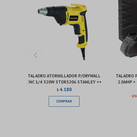
TALADRO ATORNILLADOR P/DRYWALL
TALADRO P
ENC 1/4 520W STDR5206 STANLEY ++
2.0AMP +
4.180
$
US