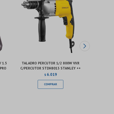
 1.5
TALADRO PERCUTOR 1/2 800W V.V.R
TALADRO 
 PRO
C/PERCUTOR STDH8013 STANLEY ++
C/PERCUTOR 
BL
6.019
$