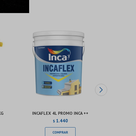
KG
INCAFLEX 4L PROMO INCA ++
PINTURA KR
ANTIAL
1.440
$