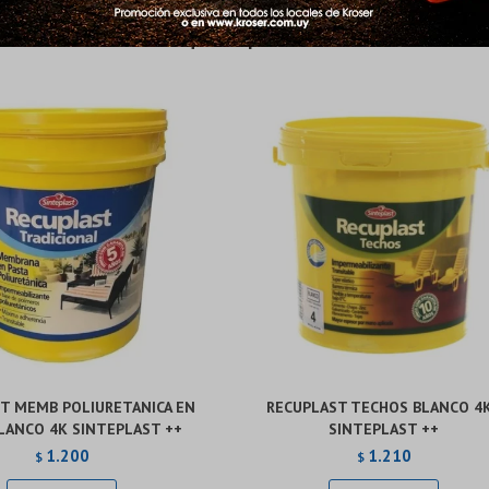
Productos que te pueden interesar
Continuar
Continuar
T MEMB POLIURETANICA EN
RECUPLAST TECHOS BLANCO 4
LANCO 4K SINTEPLAST ++
SINTEPLAST ++
1.200
1.210
$
$