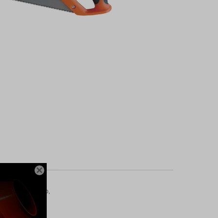

tes de rectificado,