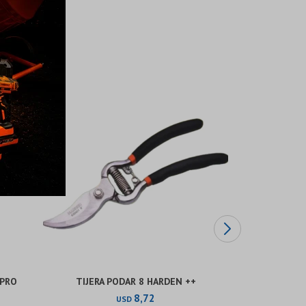
 PRO
TIJERA PODAR 8 HARDEN ++
UÑA PL
8,72
USD