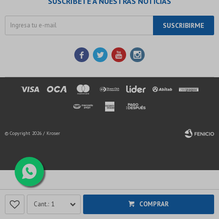
SUSCRÍBETE A NUESTRAS NOTICIAS
SUSCRIBIRME




© Copyright 2026 / Kroser
Fenicio
1
COMPRAR