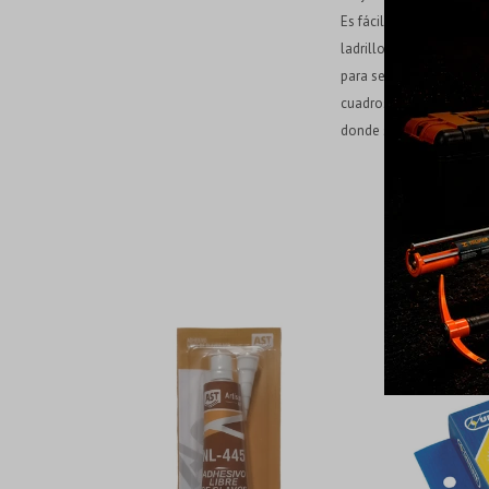
Es fácil de aplicar y co
ladrillo, piedra natural 
para sellar huecos y gri
cuadros y porcelana; sel
donde se agrietan los re