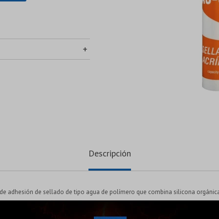
Descripción
o de adhesión de sellado de tipo agua de polímero que combina silicona orgánic
a la tracción. El sellador acrílico de alto rendimiento proporciona una excelen
es. Su flexibilidad duradera permite una expansión y contracción continuas sin a