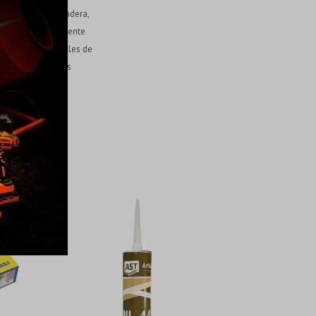
mplo, hormigón, madera,
 puede usar ampliamente
bes, rodapiés, rieles de
as, juntas y huecos