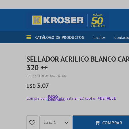
CATÁLOGO DE PRODUCTOS
Locales
Contact
SELLADOR ACRILICO BLANCO CA
320 ++
86210106-86210106
3,07
USD
Comprá con
hasta en 12 cuotas
+DETALLE
¡ME INTERESA!
COMPRAR
1