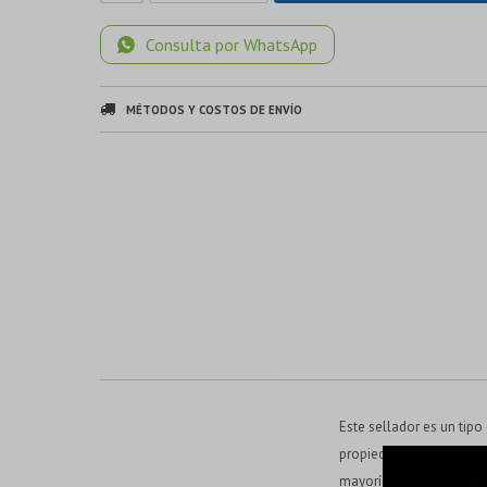
Consulta por WhatsApp
MÉTODOS Y COSTOS DE ENVÍO
Este sellador es un tip
propiedades de adhesión 
mayoría de las superfici