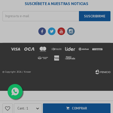
SUSCRÍBETE A NUESTRAS NOTICIAS
SUSCRIBIRME




© Copyright 2026 / Kroser
Fenicio
1
COMPRAR