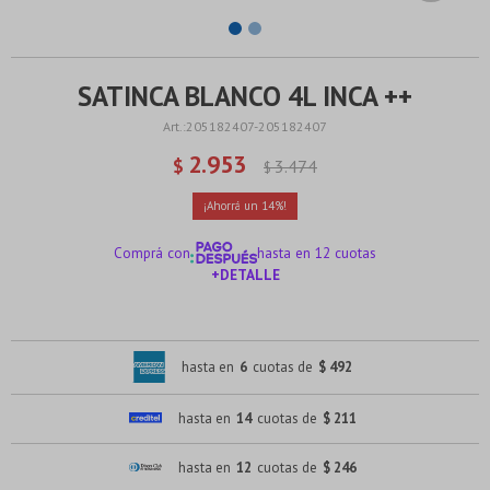
SATINCA BLANCO 4L INCA ++
205182407-205182407
2.953
$
3.474
$
14
Comprá con
hasta en 12 cuotas
+DETALLE
¡ME INTERESA!
hasta en
6
cuotas de
$ 492
hasta en
14
cuotas de
$ 211
hasta en
12
cuotas de
$ 246