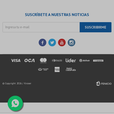
SUSCRÍBETE A NUESTRAS NOTICIAS
SUSCRIBIRME




© Copyright 2026 / Kroser