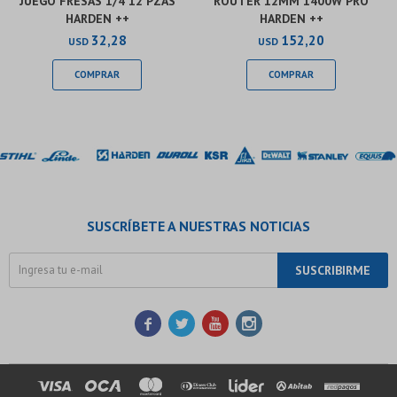
JUEGO FRESAS 1/4 12 PZAS
ROUTER 12MM 1400W PRO
HARDEN ++
HARDEN ++
32,28
152,20
USD
USD
SUSCRÍBETE A NUESTRAS NOTICIAS
SUSCRIBIRME



