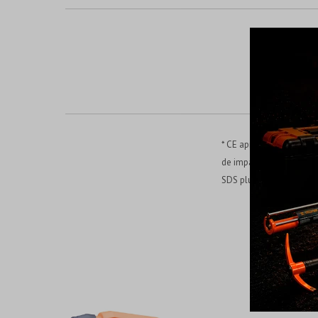
* CE aprobado* Voltaje: 
de impacto: 0-4600r / m
SDS plus sistema de su