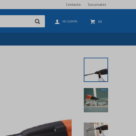
Contacto
Sucursales
0
$