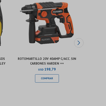
SDS
ROTOMARTILLO 20V 40AMP C/ACC. SIN
MARTILLO
LEY
CARBONES HARDEN ++
CON MALET
198,79
USD