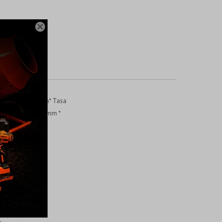

n carga: 1180r / m* Tasa
Máx. En acero: 13 mm *