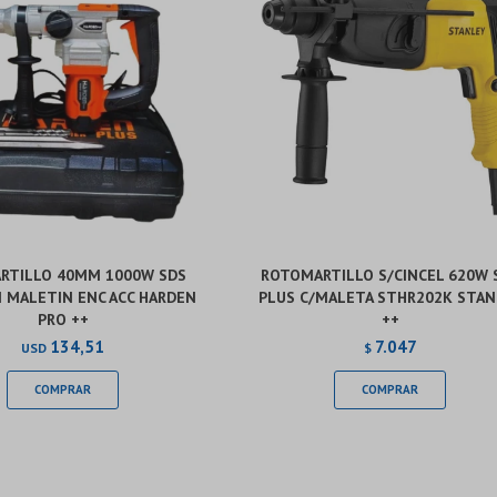
RTILLO 40MM 1000W SDS
ROTOMARTILLO S/CINCEL 620W 
 MALETIN ENC ACC HARDEN
PLUS C/MALETA STHR202K STAN
PRO ++
++
134,51
7.047
USD
$