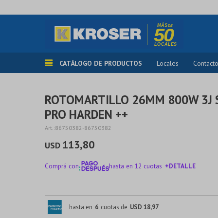
CATÁLOGO DE PRODUCTOS
Locales
Contact
ROTOMARTILLO 26MM 800W 3J 
PRO HARDEN ++
86750382-86750382
113,80
USD
Comprá con
hasta en 12 cuotas
+DETALLE
¡ME INTERESA!
hasta en
6
cuotas de
USD 18,97