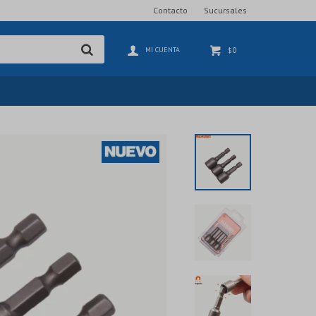
Contacto
Sucursales
0
$