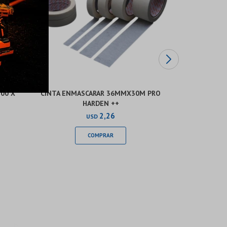
200 X
CINTA ENMASCARAR 36MMX30M PRO
PIEDRA DE A
HARDEN ++
X 
2,26
USD