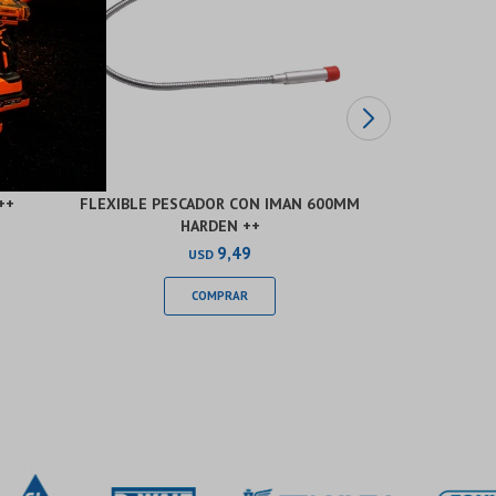
++
FLEXIBLE PESCADOR CON IMAN 600MM
ALICATE CO
HARDEN ++
ANTIDESL
9,49
USD