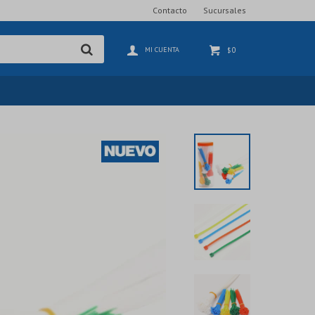
Contacto
Sucursales
0
$