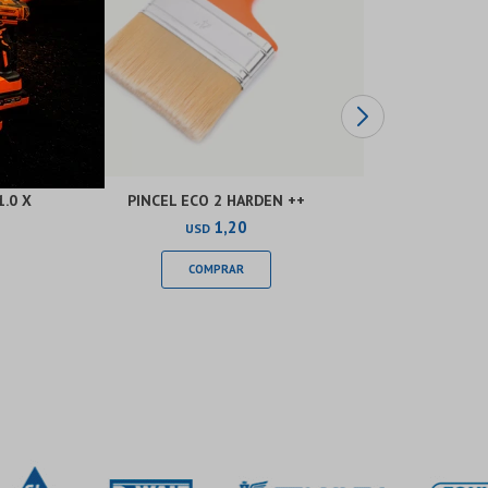
.0 X
PINCEL ECO 2 HARDEN ++
MINI RO
1,20
USD