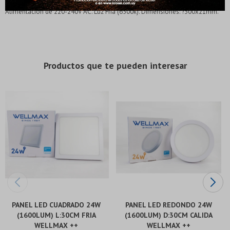
* sujeto a aprobación crediticia. El monto disponible
* sujeto a aprobación crediticia. El monto disponible
Alimentacion de 220-240V AC. Luz Fria (6500k). Dimensiones: ?300x21mm.
puede variar por comercio
puede variar por comercio
Día
Día
Mes
Mes
Año
Año
Continuar
Continuar
Productos que te pueden interesar
PANEL LED CUADRADO 24W
PANEL LED REDONDO 24W
(1600LUM) L:30CM FRIA
(1600LUM) D:30CM CALIDA
WELLMAX ++
WELLMAX ++