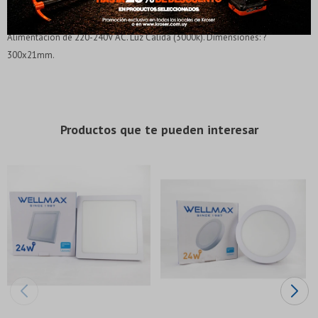
Elegís Pago Después como metodo de pago
Elegís Pago Después como metodo de pago
Fecha de nacimiento
Fecha de nacimiento
Panel LED de Embutir Redondo 24w. Ideal para su utilizacion en cielo raso.
* sujeto a aprobación crediticia. El monto disponible
* sujeto a aprobación crediticia. El monto disponible
Alimentacion de 220-240V AC. Luz Calida (3000k). Dimensiones: ?
puede variar por comercio
puede variar por comercio
Día
Día
Mes
Mes
Año
Año
300x21mm.
Continuar
Continuar
Productos que te pueden interesar