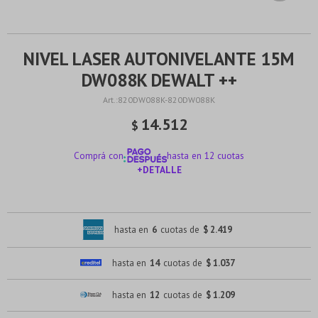
NIVEL LASER AUTONIVELANTE 15M
DW088K DEWALT ++
820DW088K-820DW088K
14.512
$
Comprá con
hasta en 12 cuotas
+DETALLE
¡ME INTERESA!
hasta en
6
cuotas de
$ 2.419
hasta en
14
cuotas de
$ 1.037
hasta en
12
cuotas de
$ 1.209