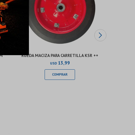
MM
RUEDA MACIZA PARA CARRETILLA KSR ++
RUEDA INFL
13,99
USD