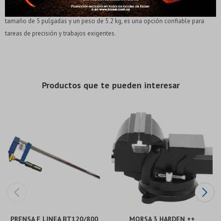
Elegís Pago Después como metodo de pago
Elegís Pago Después como metodo de pago
Fecha de nacimiento
Fecha de nacimiento
acero templado y endurecido garantizan un agarre firme y duradero. Con un
* sujeto a aprobación crediticia. El monto disponible
* sujeto a aprobación crediticia. El monto disponible
tamaño de 5 pulgadas y un peso de 5.2 kg, es una opción confiable para
puede variar por comercio
puede variar por comercio
Día
Día
Mes
Mes
Año
Año
tareas de precisión y trabajos exigentes.
Continuar
Continuar
Productos que te pueden interesar
PRENSA F LINEA BT120/800
MORSA 3 HARDEN ++