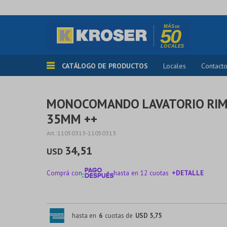
CATÁLOGO DE PRODUCTOS
Locales
Contact
MONOCOMANDO LAVATORIO RI
35MM ++
11050313-11050313
34,51
USD
Comprá con
hasta en 12 cuotas
+DETALLE
¡ME INTERESA!
hasta en
6
cuotas de
USD 5,75