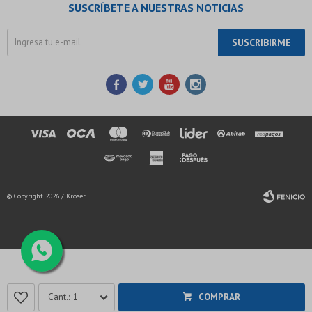
SUSCRÍBETE A NUESTRAS NOTICIAS
SUSCRIBIRME




© Copyright 2026 / Kroser
Fenicio
1
COMPRAR