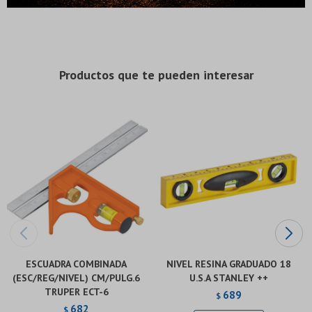
plástico, precisión garantizada Alcance del grado: 0-200 psi
* sujeto a aprobación crediticia. El monto disponible
* sujeto a aprobación crediticia. El monto disponible
puede variar por comercio
puede variar por comercio
Día
Día
Mes
Mes
Año
Año
Continuar
Continuar
Productos que te pueden interesar
ESCUADRA COMBINADA
NIVEL RESINA GRADUADO 18
(ESC/REG/NIVEL) CM/PULG.6
U.S.A STANLEY ++
TRUPER ECT-6
689
$
682
$