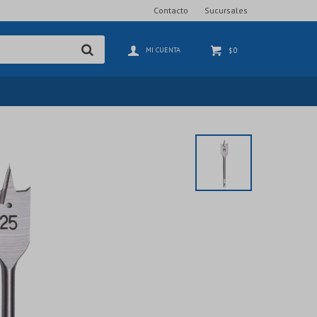
Contacto
Sucursales
0
$