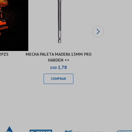
2PZS
MECHA PALETA MADERA 13MM PRO
MECHAS HSS
HARDEN ++
INDU
1,78
USD