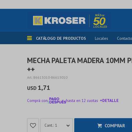
CATÁLOGO DE PRODUCTOS
Locales
Contact
MECHA PALETA MADERA 10MM P
++
86613010-86613010
1,71
USD
Comprá con
hasta en 12 cuotas
+DETALLE
¡ME INTERESA!
COMPRAR
1