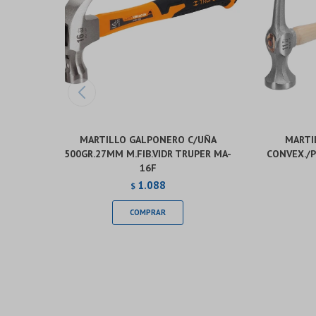
MARTILLO GALPONERO C/UÑA
MARTI
500GR.27MM M.FIB.VIDR TRUPER MA-
CONVEX./P
16F
1.088
$