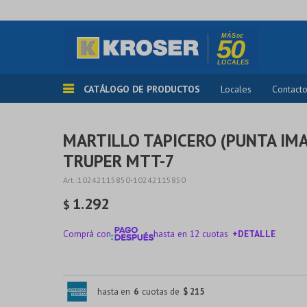
CATÁLOGO DE PRODUCTOS
Locales
Contact
MARTILLO TAPICERO (PUNTA IM
TRUPER MTT-7
10242115850-10242115850
1.292
$
Comprá con
hasta en 12 cuotas
+DETALLE
¡ME INTERESA!
hasta en
6
cuotas de
$ 215