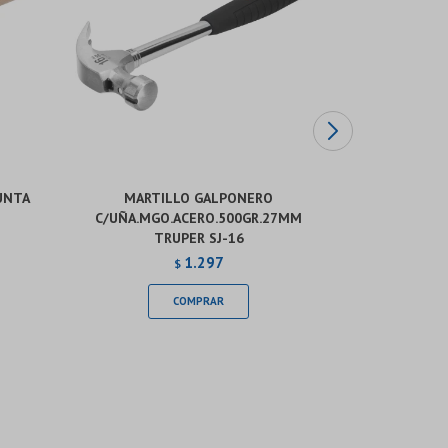
UNTA
MARTILLO GALPONERO
MARTIL
C/UÑA.MGO.ACERO.500GR.27MM
PULIDA.BOC
TRUPER SJ-16
1.297
$