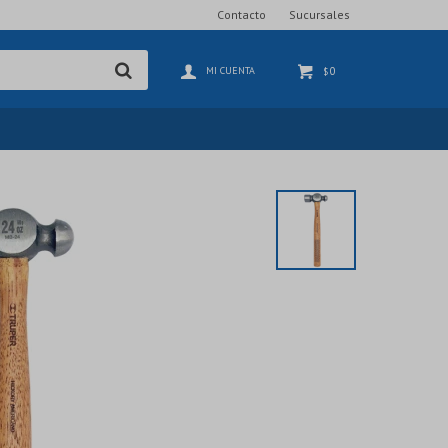
Contacto
Sucursales
0
$