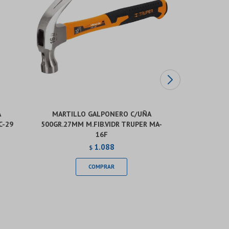
A
MARTILLO GALPONERO C/UÑA
MARTILL
C-29
500GR.27MM M.FIB.VIDR TRUPER MA-
CONVEX./PT
16F
1.088
$