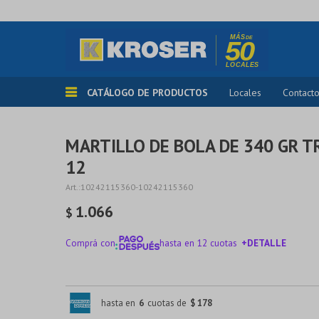
CATÁLOGO DE PRODUCTOS
Locales
Contact
MARTILLO DE BOLA DE 340 GR T
12
10242115360-10242115360
1.066
$
Comprá con
hasta en 12 cuotas
+DETALLE
¡ME INTERESA!
hasta en
6
cuotas de
$ 178