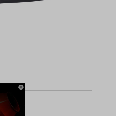

 frecuencia