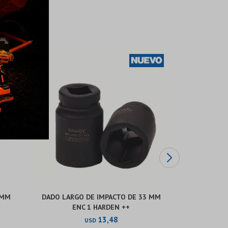
 MM
DADO LARGO DE IMPACTO DE 33 MM
LLAVE DE C
ENC 1 HARDEN ++
13,48
USD