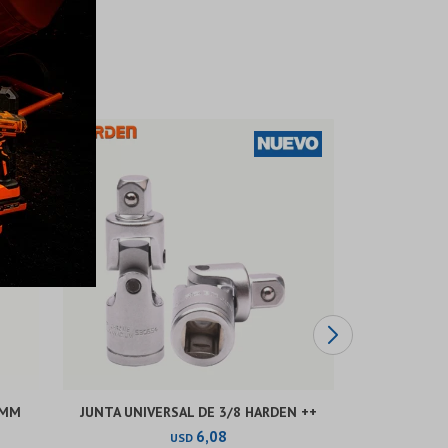
 MM
JUNTA UNIVERSAL DE 3/8 HARDEN ++
DADO HEXA
6,08
USD