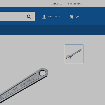
Contacto
Sucursales
0
$