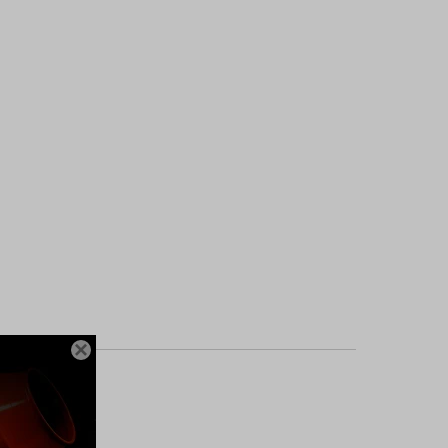

tección contra la