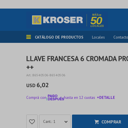
CATÁLOGO DE PRODUCTOS
Locales
Contact
LLAVE FRANCESA 6 CROMADA PR
++
86540506-86540506
6,02
USD
Comprá con
hasta en 12 cuotas
+DETALLE
¡ME INTERESA!
COMPRAR
1