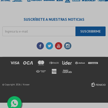
SUSCRÍBETE A NUESTRAS NOTICIAS
SUSCRIBIRME




© Copyright 2026 / Kroser