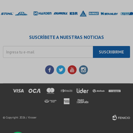
SUSCRÍBETE A NUESTRAS NOTICIAS
SUSCRIBIRME




© Copyright 2026 / Kroser