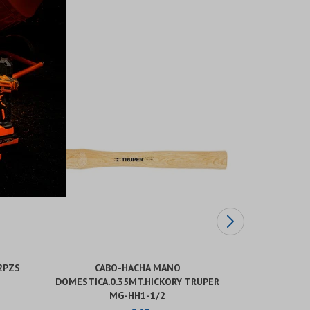
2PZS
CABO-HACHA MANO
BOCALLAV
DOMESTICA.0.35MT.HICKORY TRUPER
HEMB
MG-HH1-1/2