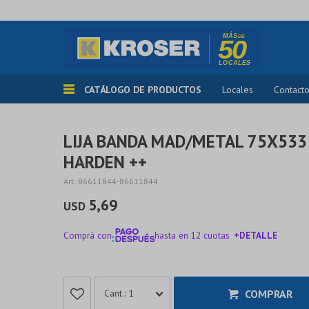
CATÁLOGO DE PRODUCTOS
Locales
Contact
LIJA BANDA MAD/METAL 75X533 
HARDEN ++
86611844-86611844
5,69
USD
Comprá con
hasta en 12 cuotas
+DETALLE
¡ME INTERESA!
COMPRAR
1